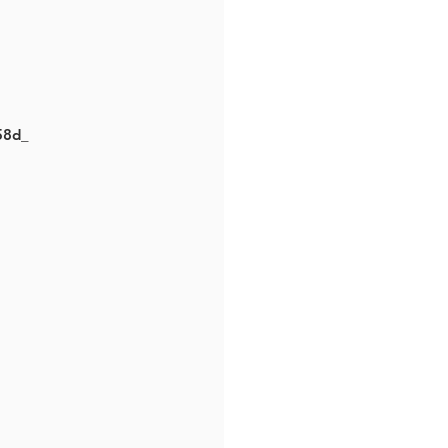
5cf58d_
8d_