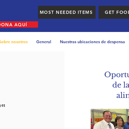
MOST NEEDED ITEMS
GET FOO
DONA AQUÍ
Sobre nosotros
General
Nuestras ubicaciones de despensa
Oport
de l
ali
ett