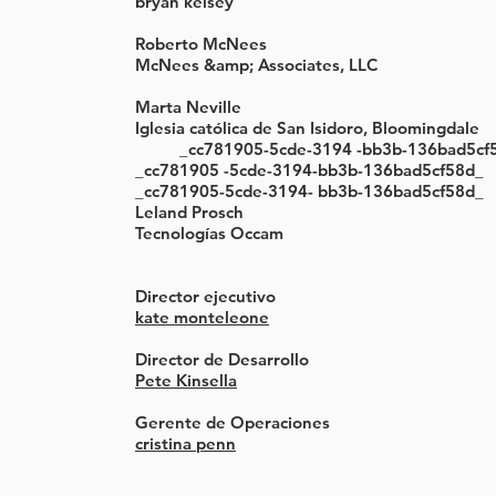
bryan kelsey
Roberto McNees
McNees &amp; Associates, LLC
Marta Neville
Iglesia católica de San Isidoro, Bloomingdale
_cc781905-5cde-3194 -bb3b-136bad
_cc781905 -5cde-3194-bb3b-136bad5cf5
_cc781905-5cde-3194- bb3b-136bad5cf58d_
Leland Prosch
Tecnologías Occam
Director ejecutivo
kate monteleone
Director de Desarrollo
Pete Kinsella
Gerente de Operaciones
cristina penn