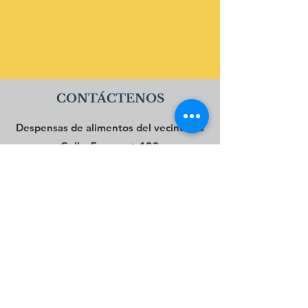
CONTÁCTENOS
Despensas de alimentos del vecindario
Calle Fremont 123
Oeste de Chicago, IL 60185
CONÉCTATE CON NOSOTROS
Facebook
Instagram
Gorjeo
LinkedIn