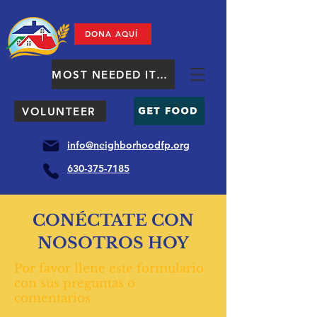
DONA AQUÍ
MOST NEEDED ITEMS
VOLUNTEER
info@neighborhoodfp.org
630-375-7185
CONÉCTATE CON
NOSOTROS HOY
Por favor llene este formulario
con sus preguntas o
comentarios