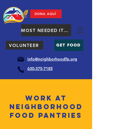
DONA AQUÍ
MOST NEEDED ITEMS
VOLUNTEER
info@neighborhoodfp.org
630-375-7185
Work at
Neighborhood
Food Pantries