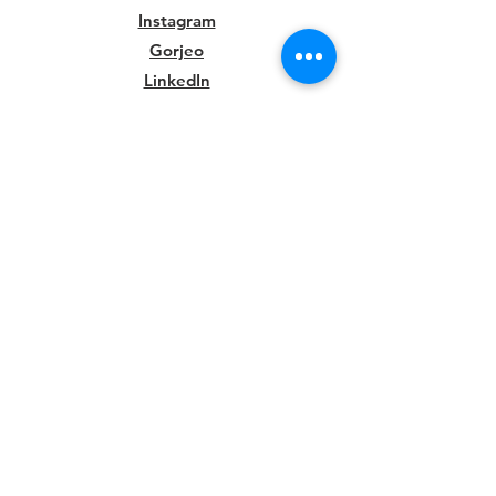
Instagram
Gorjeo
LinkedIn
SUSCRIBIR
ÚNETE A NUESTRA LISTA DE CORREOS
© 2021 Despensas de alimentos del
vecindario. Diseño y desarrollo de
sitios web por
Marketing Karben